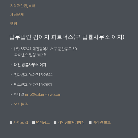
지식재산권,특허
세금문제
행정
법무법인 김이지 파트너스(구 법률사무소 이지)
・
(우) 35241 대전광역시 서구 둔산중로 50
파이낸스 빌딩 802호
・
대전 법률사무소 이지
・
전화번호 042-716-2644
・
팩스번호 042-716-2695
・
이메일
info@ezkim-law.com
・
오시는 길
■
사이트 맵
■
면책공고
■
개인정보처리방침
■
저작권 보호