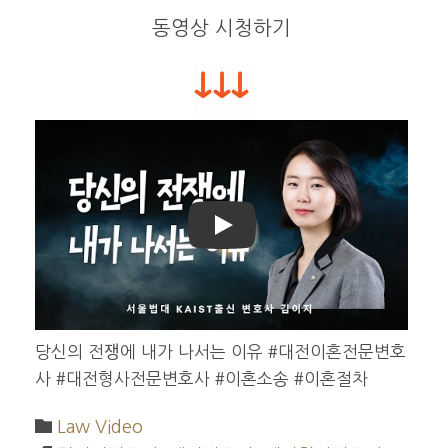
동영상 시청하기
Play
당신의 전쟁에 내가 나서는 이유 #대전이혼전문변호
사 #대전형사전문변호사 #이혼소송 #이혼절차

Category
Law Video