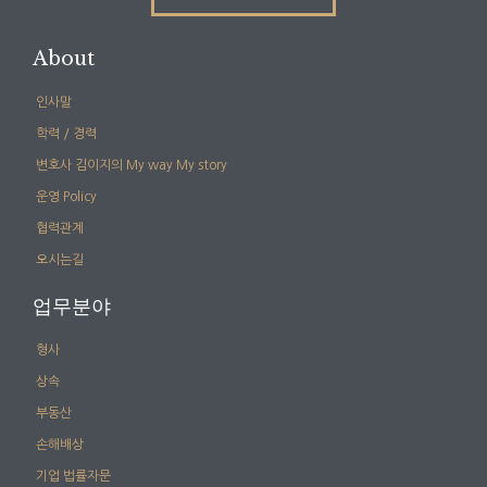
About
인사말
학력 / 경력
변호사 김이지의 My way My story
운영 Policy
협력관계
오시는길
업무분야
형사
상속
부동산
손해배상
기업 법률자문