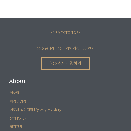
– ↑ BACK TO TOP –
>> 성공사례
>> 고객의 감상
>> 칼럼
>>> 상담신청하기
About
인사말
학력 / 경력
변호사 김이지의 My way My story
운영 Policy
협력관계