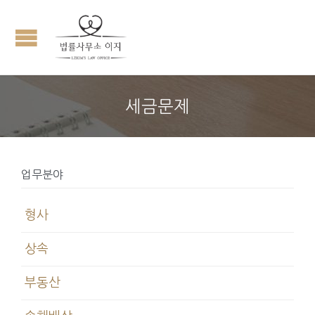
세금문제
업무분야
형사
상속
부동산