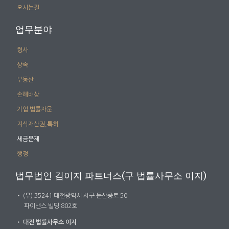
오시는길
업무분야
형사
상속
부동산
손해배상
기업 법률자문
지식재산권,특허
세금문제
행정
법무법인 김이지 파트너스(구 법률사무소 이지)
・
(우) 35241 대전광역시 서구 둔산중로 50
파이낸스 빌딩 802호
・
대전 법률사무소 이지