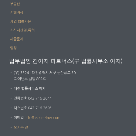
부동산
손해배상
기업 법률자문
지식재산권,특허
세금문제
행정
법무법인 김이지 파트너스(구 법률사무소 이지)
・
(우) 35241 대전광역시 서구 둔산중로 50
파이낸스 빌딩 802호
・
대전 법률사무소 이지
・
전화번호 042-716-2644
・
팩스번호 042-716-2695
・
이메일
info@ezkim-law.com
・
오시는 길