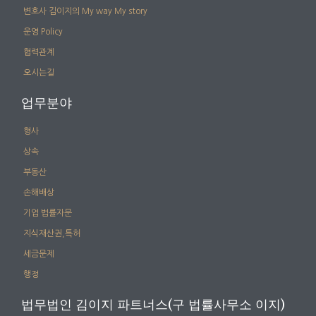
변호사 김이지의 My way My story
운영 Policy
협력관계
오시는길
업무분야
형사
상속
부동산
손해배상
기업 법률자문
지식재산권,특허
세금문제
행정
법무법인 김이지 파트너스(구 법률사무소 이지)