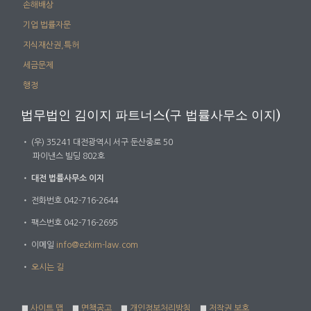
손해배상
기업 법률자문
지식재산권,특허
세금문제
행정
법무법인 김이지 파트너스(구 법률사무소 이지)
・
(우) 35241 대전광역시 서구 둔산중로 50
파이낸스 빌딩 802호
・
대전 법률사무소 이지
・
전화번호 042-716-2644
・
팩스번호 042-716-2695
・
이메일
info@ezkim-law.com
・
오시는 길
■
사이트 맵
■
면책공고
■
개인정보처리방침
■
저작권 보호