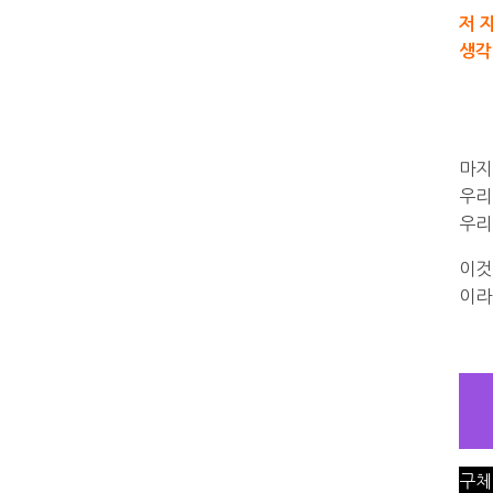
저 
생각
마지
우리
우리
이것
이라
구체