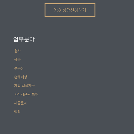
>>> 상담신청하기
업무분야
형사
상속
부동산
손해배상
기업 법률자문
지식재산권,특허
세금문제
행정