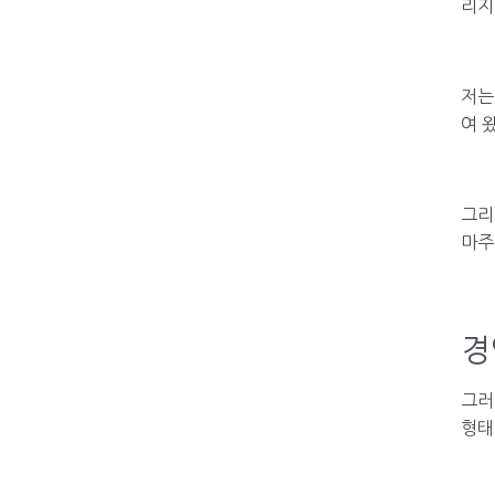
리지
저는
여 
그리
마주
경
그러
형태