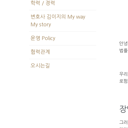
학력 / 경력
변호사 김이지의 My way
My story
운영 Policy
안녕
법률
협력관계
오시는길
우리
로펌
장
그러