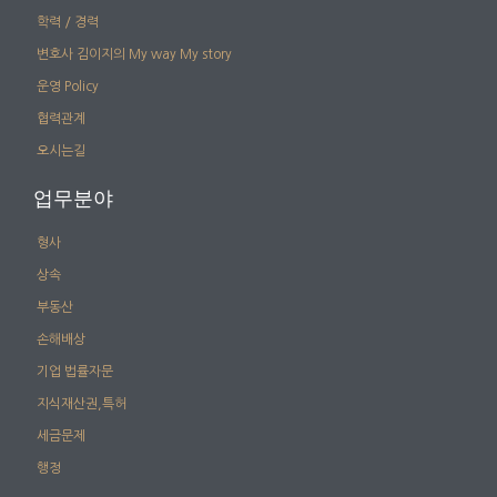
학력 / 경력
변호사 김이지의 My way My story
운영 Policy
협력관계
오시는길
업무분야
형사
상속
부동산
손해배상
기업 법률자문
지식재산권,특허
세금문제
행정