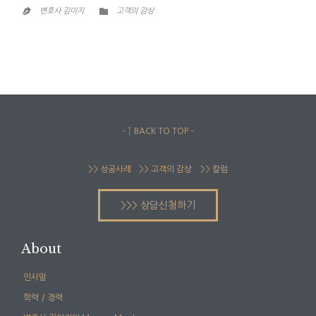
CATEGORY

변호사 김이지
고객의 감상

– ↑ BACK TO TOP –
>> 성공사례
>> 고객의 감상
>> 칼럼
>>> 상담신청하기
About
인사말
학력 / 경력