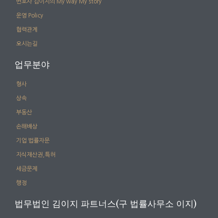
변호사 김이지의 My way My story
운영 Policy
협력관계
오시는길
업무분야
형사
상속
부동산
손해배상
기업 법률자문
지식재산권,특허
세금문제
행정
법무법인 김이지 파트너스(구 법률사무소 이지)