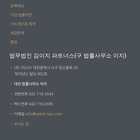
손해배상
기업 법률자문
지식재산권,특허
세금문제
행정
법무법인 김이지 파트너스(구 법률사무소 이지)
・
(우) 35241 대전광역시 서구 둔산중로 50
파이낸스 빌딩 802호
・
대전 법률사무소 이지
・
전화번호 042-716-2644
・
팩스번호 042-716-2695
・
이메일
info@ezkim-law.com
・
오시는 길