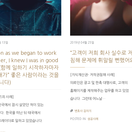
월 13일
2019년 04월 25일
on as we began to work
“고객이 저희 회사 실수로 
er, I knew I was in good
침해 문제에 휘말릴 뻔했어요
s(함께 일하기 시작하자마자
내가” 좋은 사람이라는 것을
[지식재산권- 저작권침해 사례]
니다)
의뢰인은 광고 및 판촉 대행사로, 고객의
홈페이지를 제작해주는 업무를 하고 있었
기죄 사례]
습니다. 그런데 어느날…
한국에서 잠시 살았던 적이 있는

변호사 김이지
다. 한국을 떠난 뒤 태국에서
POSTED IN:
성공사례
트레이더로 일하고 있었습니다.