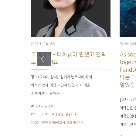
2022년 10월 15일
2019년 08
고객감상 – 대화법이 편했고 전략
As so
도 좋았어요.
togeth
hand
나는 “
장00 (20대, 강사) ​ 김이지 변호사에게 의
알았습
뢰하기 전에 어떤 고민이 있었나요​. 이혼
소송이 먼저 들어온…
[형사 – 사

변호사 김이지
의뢰인은 
POSTED IN:
고객의 감상
,
성공사례
미국인입니
TAGS:
대전이혼전문변호사
,
변호사김이지
비트코인 