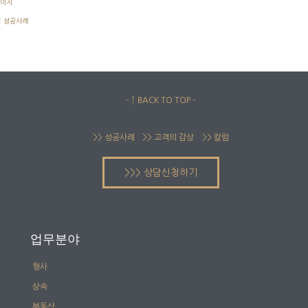
김이지
:
성공사례
– ↑ BACK TO TOP –
>> 성공사례
>> 고객의 감상
>> 칼럼
>>> 상담신청하기
업무분야
형사
상속
부동산