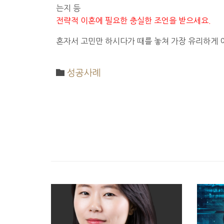
는지 등
전략적 이혼에 필요한 충실한 조언을 받으세요.
혼자서 고민만 하시다가 때를 놓쳐 가장 유리하게 이

Category
성공사례