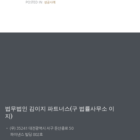
POSTED IN:
성공사례
법무법인 김이지 파트너스(구 법률사무소 이
지)
・
(우) 35241 대전광역시 서구 둔산중로 50
파이낸스 빌딩 802호