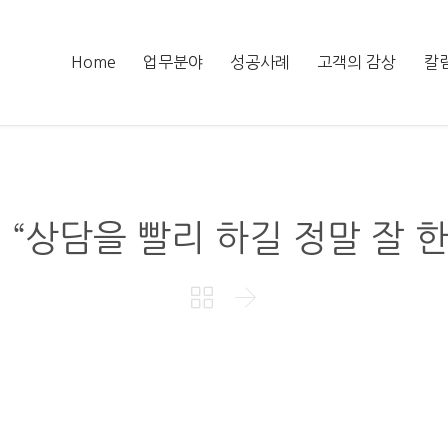
Home
업무분야
성공사례
고객의 감상
칼
] “상담을 빨리 하길 정말 잘 한

