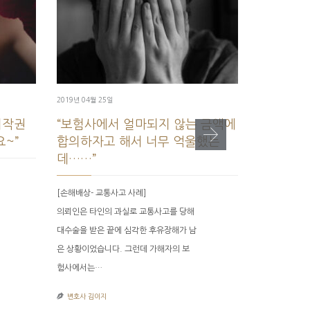
2019년 04월 25일
2019년 04월 2
저작권
“보험사에서 얼마되지 않는 금액에
“무사히 
~”
합의하자고 해서 너무 억울했는
고 사업에
데……”
[기업자문 – 계
[손해배상- 교통사고 사례]
이번에는 국내
의뢰인은 타인의 과실로 교통사고를 당해
결하여 국내 
대수술을 받은 끝에 심각한 후유장해가 남
신고 대리업무
은 상황이었습니다. 그런데 가해자의 보
협약서의 작성
험사에서는…

변호사 김이지

변호사 김이지
POSTED IN:
성