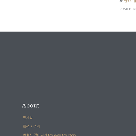

변호사 
POSTED IN
About
인사말
학력 / 경력
변호사 김이지의 My way My story